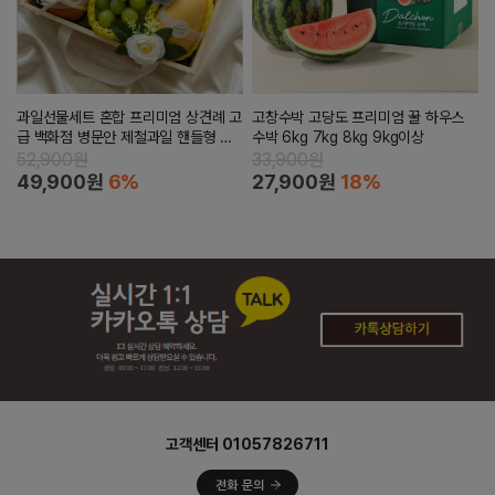
과일선물세트 혼합 프리미엄 상견례 고
고창수박 고당도 프리미엄 꿀 하우스
급 백화점 병문안 제철과일 핸들형 출
수박 6kg 7kg 8kg 9kg이상
산 바구니 망고선물
52,900원
33,900원
49,900원
6%
27,900원
18%
고객센터 01057826711