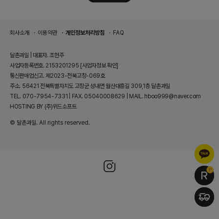
회사소개
이용약관
개인정보처리방침
FAQ
달촌과일 | 대표자. 조현주
사업자등록번호. 2153201295
[사업자정보 확인]
통신판매업신고. 제2023-전북고창-069호
주소. 56421 전북특별자치도 고창군 성내면 월산대흥길 309,1층 달촌과일
TEL. 070-7954-7331 | FAX. 05040008629 | MAIL. hboo999@naver.com
HOSTING BY (주)위드소프트
© 달촌과일. All rights reserved.