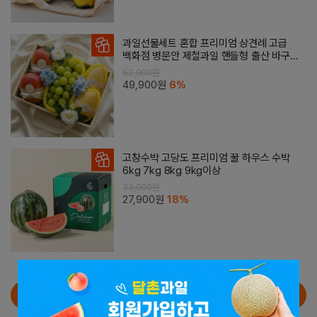
과일선물세트 혼합 프리미엄 상견례 고급
백화점 병문안 제철과일 핸들형 출산 바구
니 망고선물
52,900원
49,900원
6%
고창수박 고당도 프리미엄 꿀 하우스 수박
6kg 7kg 8kg 9kg이상
33,900원
27,900원
18%
더 알아보기