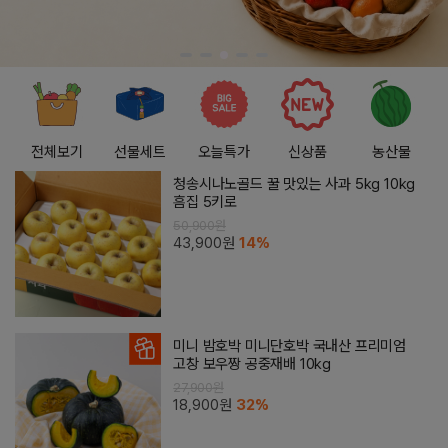
전체보기
선물세트
오늘특가
신상품
농산물
청송시나노골드 꿀 맛있는 사과 5kg 10kg
흠집 5키로
50,900원
43,900원
14%
미니 밤호박 미니단호박 국내산 프리미엄
고창 보우짱 공중재배 10kg
27,900원
18,900원
32%