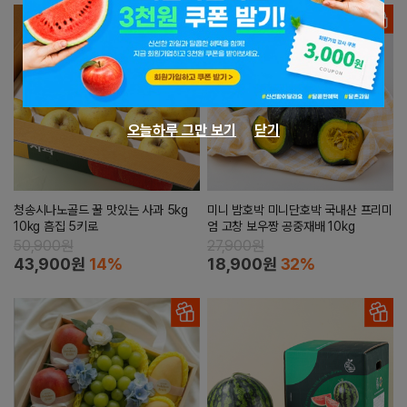
오늘하루 그만 보기
닫기
청송시나노골드 꿀 맛있는 사과 5kg
미니 밤호박 미니단호박 국내산 프리미
10kg 흠집 5키로
엄 고창 보우짱 공중재배 10kg
50,900원
27,900원
43,900원
14%
18,900원
32%