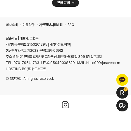
회사소개
이용약관
개인정보처리방침
FAQ
달촌과일 | 대표자. 조현주
사업자등록번호. 2153201295
[사업자정보 확인]
통신판매업신고. 제2023-전북고창-069호
주소. 56421 전북특별자치도 고창군 성내면 월산대흥길 309,1층 달촌과일
TEL. 070-7954-7331 | FAX. 05040008629 | MAIL. hboo999@naver.com
HOSTING BY (주)위드소프트
© 달촌과일. All rights reserved.